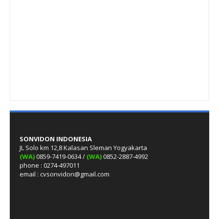
SONVIDON INDONESIA
JL Solo km 12,8 Kalasan Sleman Yogyakarta
(WA)
0859-7419-0634 /
(WA)
0852-2887-4992
phone : 0274-497011
email : cvsonvidon@gmail.com