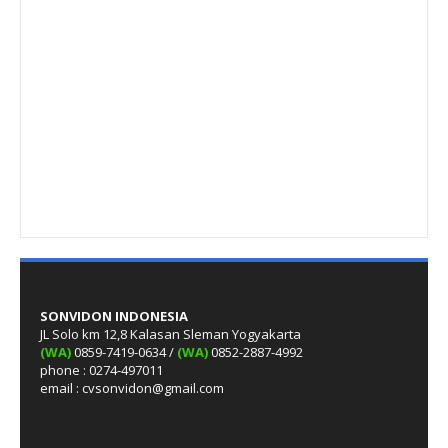
SONVIDON INDONESIA
JL Solo km 12,8 Kalasan Sleman Yogyakarta
(WA)
0859-7419-0634 /
(WA)
0852-2887-4992
phone : 0274-497011
email : cvsonvidon@gmail.com